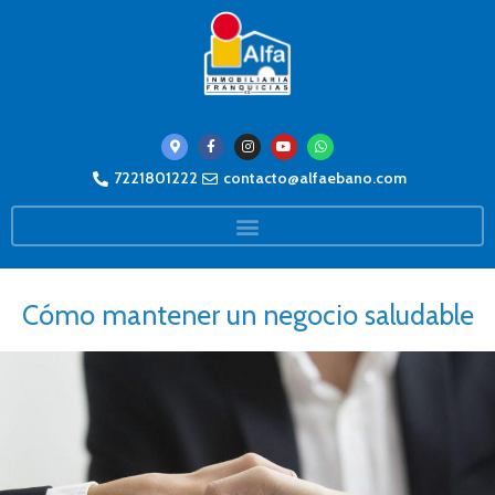
7221801222
contacto@alfaebano.com
Cómo mantener un negocio saludable