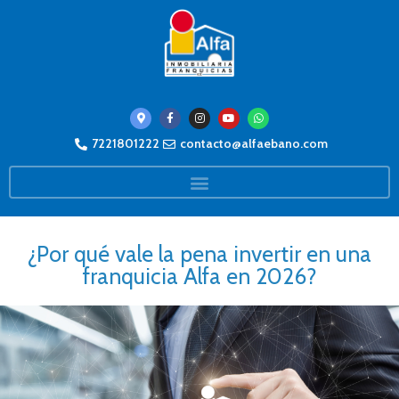
7221801222
contacto@alfaebano.com
¿Por qué vale la pena invertir en una
franquicia Alfa en 2026?