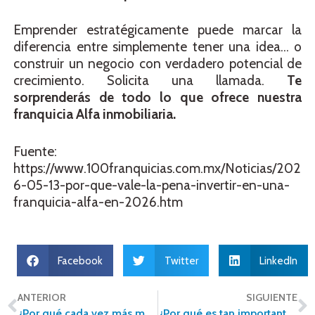
Emprender estratégicamente puede marcar la
diferencia entre simplemente tener una idea… o
construir un negocio con verdadero potencial de
crecimiento. Solicita una llamada.
Te
sorprenderás de todo lo que ofrece nuestra
franquicia Alfa inmobiliaria.
Fuente:
https://www.100franquicias.com.mx/Noticias/202
6-05-13-por-que-vale-la-pena-invertir-en-una-
franquicia-alfa-en-2026.htm
Facebook
Twitter
LinkedIn
ANTERIOR
SIGUIENTE
¿Por qué cada vez más mexicanos buscan vivienda fuera del centro de las grandes ciudades?
¿Por qué es tan importante valuar correctamente una propiedad antes de venderla?