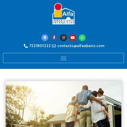
7221801222
contacto@alfaebano.com