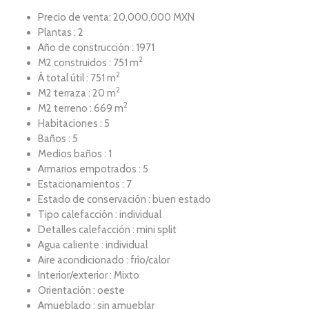
Precio de venta: 20,000,000 MXN
Plantas : 2
Año de construcción : 1971
2
M2 construidos : 751 m
2
Á total útil : 751 m
2
M2 terraza : 20 m
2
M2 terreno : 669 m
Habitaciones : 5
Baños : 5
Medios baños : 1
Armarios empotrados : 5
Estacionamientos : 7
Estado de conservación : buen estado
Tipo calefacción : individual
Detalles calefacción : mini split
Agua caliente : individual
Aire acondicionado : frío/calor
Interior/exterior : Mixto
Orientación : oeste
Amueblado : sin amueblar