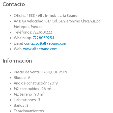
Contacto
Oficina:
1833 - Alfa Inmobiliaria Ebano
Av. Baja Velocidad 1617 Col. San Jerónimo Chicahualco,
Metepec, México
Teléfonos: 7221801222
Whatsapp:
7228039254
Email:
contacto@alfaebano.com
Web:
www.alfaebano.com
Información
Precio de venta: 1,780,000 MXN
Bloque : A
Año de construcción : 2019
2
M2 construidos : 96 m
2
M2 terreno : 90 m
Habitaciones : 3
Baños : 2
Estacionamientos : 1