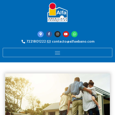
7221801222
contacto@alfaebano.com